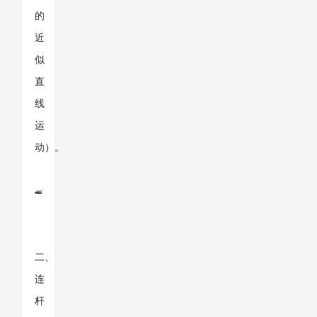
的
近
似
直
线
运
动）。
二、
连
杆