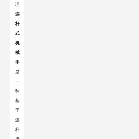
理
连
杆
式
机
械
手
是
一
种
基
于
连
杆