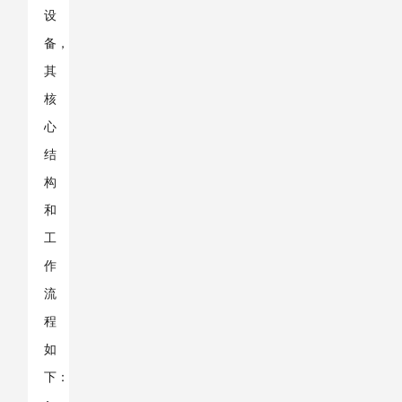
设
备，
其
核
心
结
构
和
工
作
流
程
如
下：