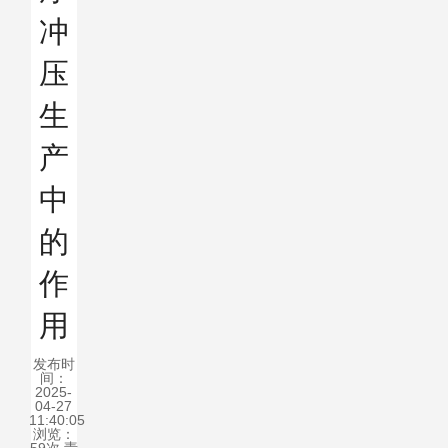
冲
压
生
产
中
的
作
用
发布时
间：
2025-
04-27
11:40:05
浏览：