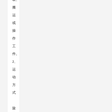
搬
运
或
操
作
工
件。
、
2
运
动
方
式
旋