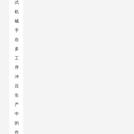
式
机
械
手
在
多
工
序
冲
压
生
产
中
的
作