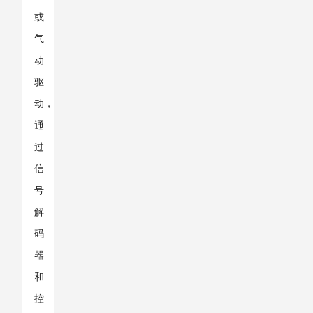
或
气
动
驱
动，
通
过
信
号
解
码
器
和
控