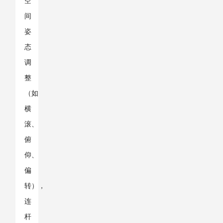
空
间
姿
态
调
整
（如
横
滚、
俯
仰、
偏
转），
连
杆