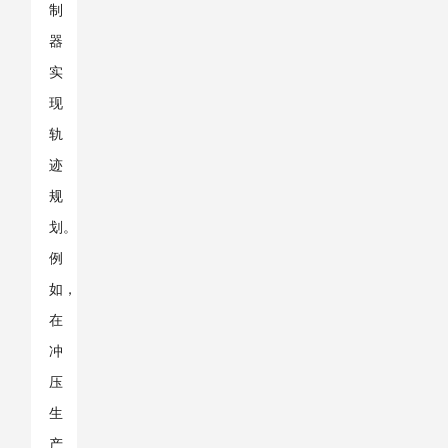
制
器
实
现
轨
迹
规
划。
例
如，
在
冲
压
生
产