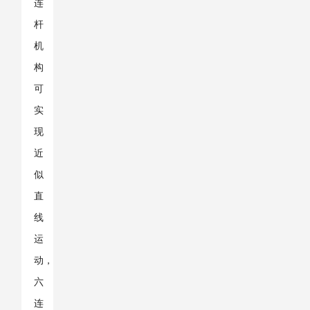
连
杆
机
构
可
实
现
近
似
直
线
运
动，
六
连