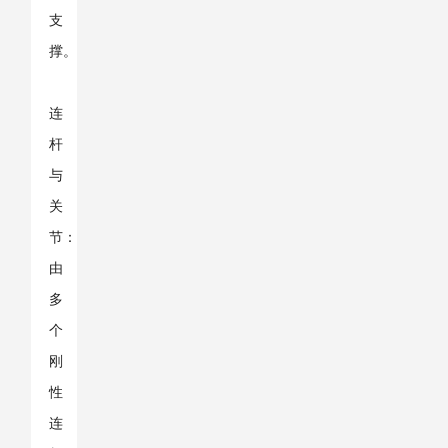
支
撑。
连
杆
与
关
节：
由
多
个
刚
性
连