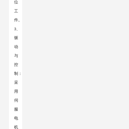
位
工
件。
、
3
驱
动
与
控
制：
采
用
伺
服
电
机