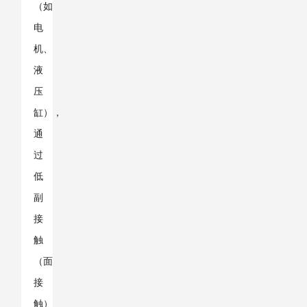
（如
电
机、
液
压
缸），
通
过
低
副
接
触
（面
接
触）