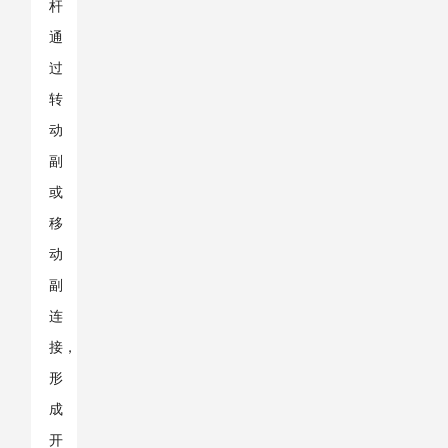
杆
通
过
转
动
副
或
移
动
副
连
接，
形
成
开