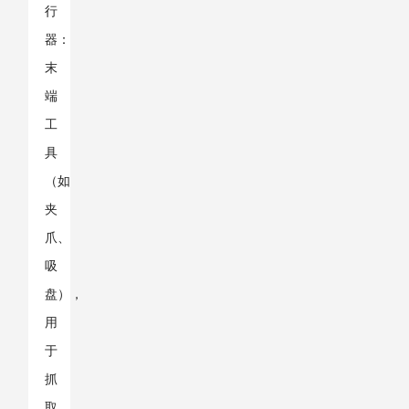
行
器：
末
端
工
具
（如
夹
爪、
吸
盘），
用
于
抓
取、