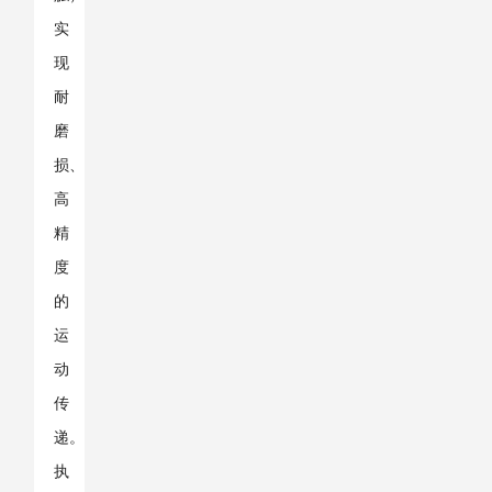
实
现
耐
磨
损、
高
精
度
的
运
动
传
递。
执