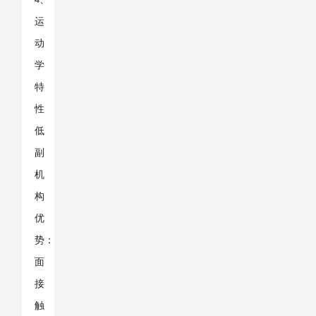
4
运
动
学
特
性
低
副
机
构
优
势：
面
接
触