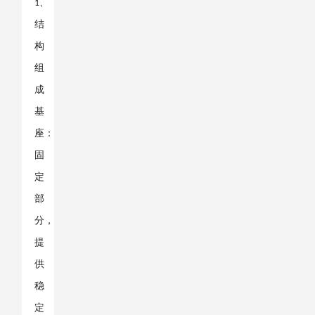
、
1
结
构
组
成
基
座：
固
定
部
分，
提
供
稳
定