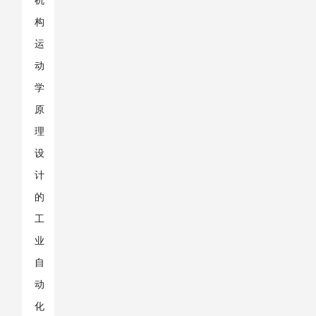
机
构
运
动
学
原
理
设
计
的
工
业
自
动
化