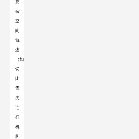
复
杂
空
间
轨
迹
（如
切
比
雪
夫
连
杆
机
构