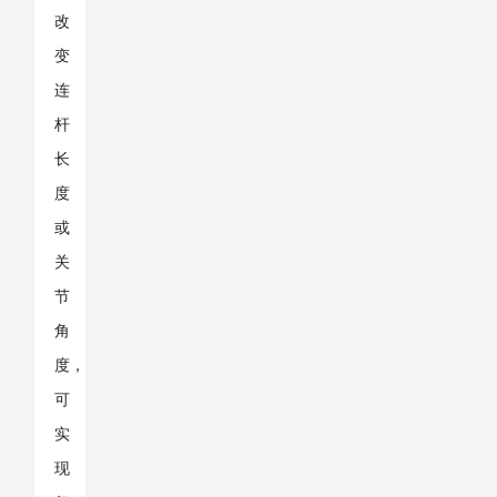
改
变
连
杆
长
度
或
关
节
角
度，
可
实
现