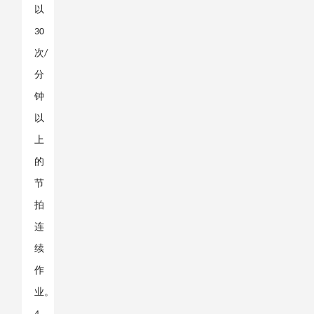
以
30
次
/
分
钟
以
上
的
节
拍
连
续
作
业。
、