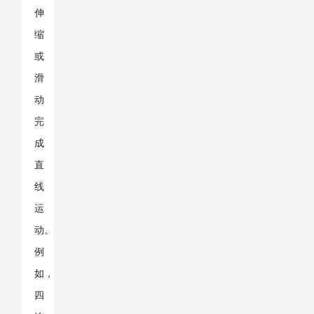
伸
缩
或
滑
动
完
成
直
线
运
动。
例
如，
四