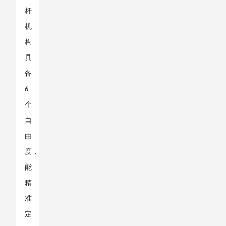
杆
机
构
具
备
6
个
自
由
度，
能
精
准
定