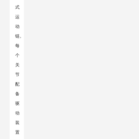
式
运
动
链。
每
个
关
节
配
备
驱
动
装
置