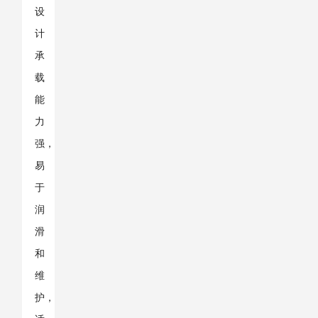
设
计
承
载
能
力
强，
易
于
润
滑
和
维
护，