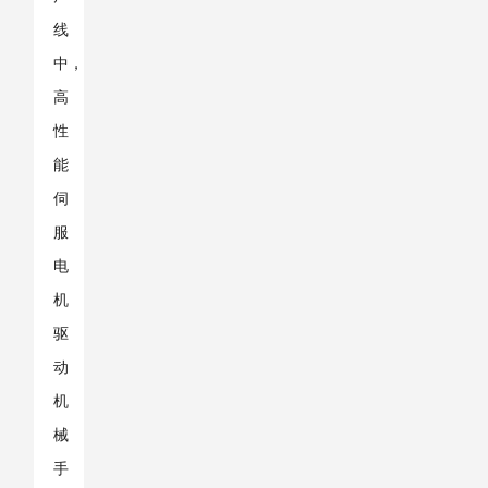
线
中，
高
性
能
伺
服
电
机
驱
动
机
械
手