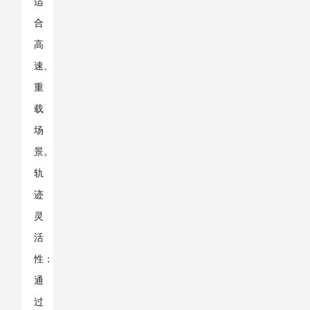
适
合
高
速、
重
载
场
景。
轨
迹
灵
活
性：
通
过