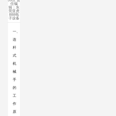
59次 责
任编
辑：
东
莞亚虎
888电
子设备
一、
连
杆
式
机
械
手
的
工
作
原