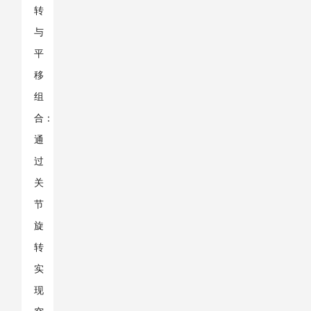
转
与
平
移
组
合：
通
过
关
节
旋
转
实
现